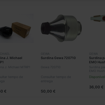
ICHAEL
GEWA
GEWA
ina J. Michael
Surdina Gewa 720710
Surdina p
P1
EMO Hush
721660
ina J. Michael MTRP1
Gewa 720710
Surdina pa
EMO Hush
721660
ultar tempo de
Consultar tempo de
Disponível
ega
entrega
36,00 €
50 €
50,00 €