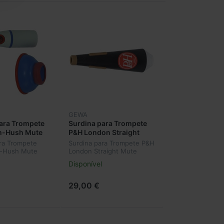
GEWA
ara Trompete
Surdina para Trompete
-Hush Mute
P&H London Straight
Mute 720691
ra Trompete
Surdina para Trompete P&H
-Hush Mute
London Straight Mute
720691
Disponível
29,00 €