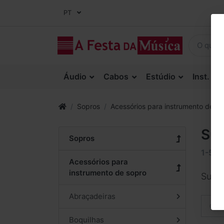
PT
Áudio
Cabos
Estúdio
Inst. Co
Sopros
Acessórios para instrumento de so
Sur
Sopros
1-5
d
Acessórios para
instrumento de sopro
Surdi
Abraçadeiras
Orde
Boquilhas