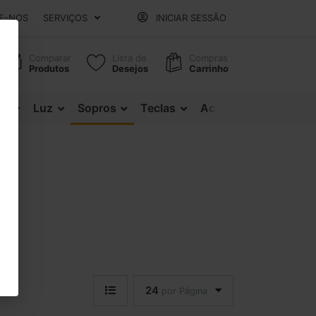
E-NOS
SERVIÇOS
INICIAR SESSÃO
Comparar
Lista de
Compras
Produtos
Desejos
Carrinho
es
Luz
Sopros
Teclas
Acessórios
24
por Página