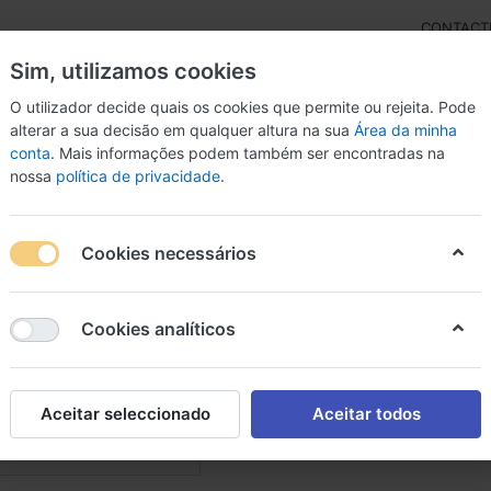
CONTACT
Sim, utilizamos cookies
O utilizador decide quais os cookies que permite ou rejeita. Pode
alterar a sua decisão em qualquer altura na sua
Área da minha
conta
. Mais informações podem também ser encontradas na
rdas
Inst. Arco
Percussão
Livros
Microfon
nossa
política de privacidade
.
pro
Surdinas
Cookies necessários
dinas
Cookies analíticos
e
5
nas
Aceitar seleccionado
Aceitar todos
Em Destaque
nar por