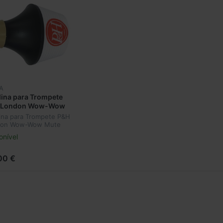
A
ina para Trompete
 London Wow-Wow
e 720692
ina para Trompete P&H
don Wow-Wow Mute
692
onível
00 €