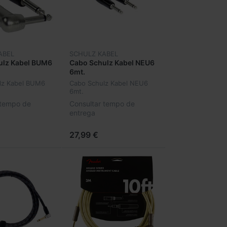
ABEL
SCHULZ KABEL
ulz Kabel BUM6
Cabo Schulz Kabel NEU6
6mt.
lz Kabel BUM6
Cabo Schulz Kabel NEU6
6mt.
 tempo de
Consultar tempo de
entrega
27,99 €