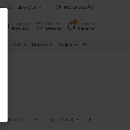
E-NOS
SERVIÇOS
INICIAR SESSÃO
1
Comparar
Lista de
Compras
Produtos
Desejos
Carrinho
es
Luz
Sopros
Teclas
Acessórios
24
1
3
por Página
Página
de