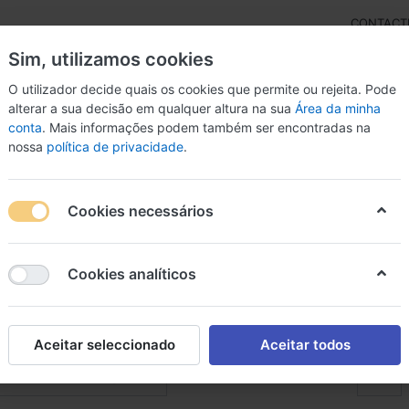
CONTACT
Sim, utilizamos cookies
O utilizador decide quais os cookies que permite ou rejeita. Pode
alterar a sua decisão em qualquer altura na sua
Área da minha
conta
. Mais informações podem também ser encontradas na
rdas
Inst. Arco
Percussão
Livros
Microfon
nossa
política de privacidade
.
Cookies necessários
os de instrumento
Cookies analíticos
de
53
 de instrumento
Aceitar seleccionado
Aceitar todos
Em Destaque
nar por