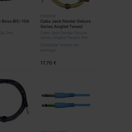
FENDER
 Boss BIC-10A
Cabo Jack Fender Deluxe
Series Angled Tweed
3mt. 099-0820-091
0A 3mt.
Cabo Jack Fender Deluxe
Series Angled Tweed 3mt.
099-0820-091
Consultar tempo de
entrega
17,70 €