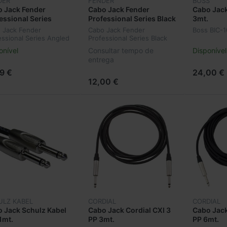
DER
FENDER
BOSS
 Jack Fender
Cabo Jack Fender
Cabo Jack
essional Series
Professional Series Black
3mt.
ed Black 3mt. 099-
3mt. 099-0820-024
 Jack Fender
Cabo Jack Fender
Boss BIC-1
0-025
essional Series Angled
Professional Series Black
k 3mt. 099-0820-025
3mt. 099-0820-024
onível
Consultar tempo de
Disponível
entrega
99 €
24,00 €
12,00 €
ULZ KABEL
CORDIAL
CORDIAL
 Jack Schulz Kabel
Cabo Jack Cordial CXI 3
Cabo Jack
1mt.
PP 3mt.
PP 6mt.