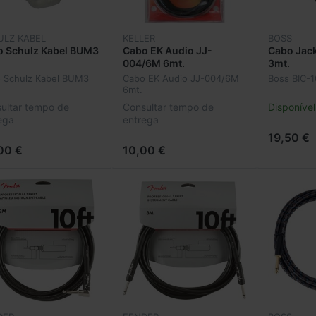
ULZ KABEL
KELLER
BOSS
o Schulz Kabel BUM3
Cabo EK Audio JJ-
Cabo Jack
004/6M 6mt.
3mt.
 Schulz Kabel BUM3
Cabo EK Audio JJ-004/6M
Boss BIC-1
6mt.
ultar tempo de
Consultar tempo de
Disponível
ega
entrega
19,50 €
00 €
10,00 €