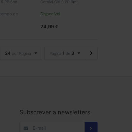
I 6 PP 6mt.
Cordial CXI 9 PP 9mt.
 tempo de
Disponível
24,99 €
24
1
3
por Página
Página
de
Subscrever a newsletters