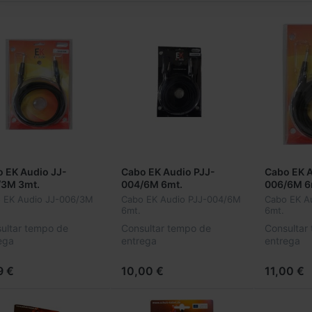
 EK Audio JJ-
Cabo EK Audio PJJ-
Cabo EK A
/3M 3mt.
004/6M 6mt.
006/6M 6
 EK Audio JJ-006/3M
Cabo EK Audio PJJ-004/6M
Cabo EK A
6mt.
6mt.
ultar tempo de
Consultar tempo de
Consultar
ega
entrega
entrega
9 €
10,00 €
11,00 €