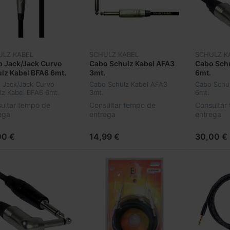
ULZ KABEL
SCHULZ KABEL
SCHULZ K
 Jack/Jack Curvo
Cabo Schulz Kabel AFA3
Cabo Sch
lz Kabel BFA6 6mt.
3mt.
6mt.
 Jack/Jack Curvo
Cabo Schulz Kabel AFA3
Cabo Schu
lz Kabel BFA6 6mt.
3mt.
6mt.
ultar tempo de
Consultar tempo de
Consultar
ega
entrega
entrega
00 €
14,99 €
30,00 €