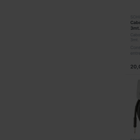
SCH
Cab
3mt.
Cabo
3mt.
Cons
entr
20,