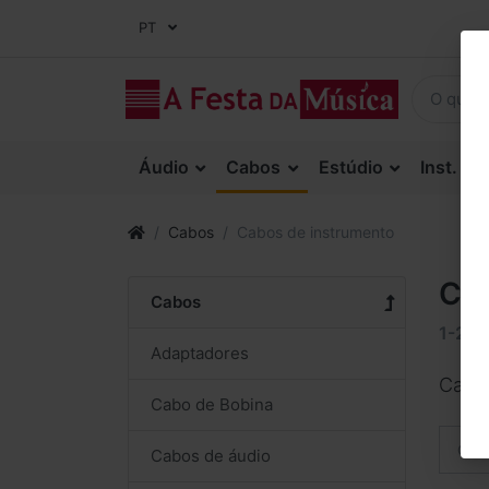
PT
Áudio
Cabos
Estúdio
Inst. Co
Cabos
Cabos de instrumento
Cab
Cabos
1-24
Adaptadores
Cabos
Cabo de Bobina
Orde
Cabos de áudio