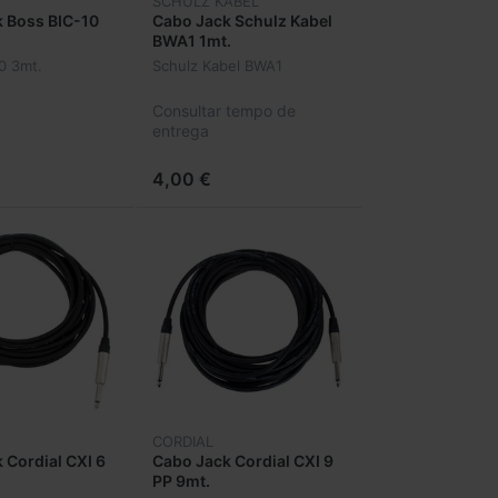
SCHULZ KABEL
 Boss BIC-10
Cabo Jack Schulz Kabel
BWA1 1mt.
0 3mt.
Schulz Kabel BWA1
Consultar tempo de
entrega
4,00 €
CORDIAL
 Cordial CXI 6
Cabo Jack Cordial CXI 9
PP 9mt.