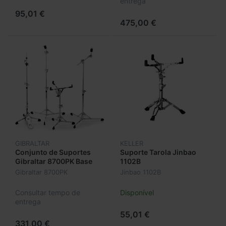
entrega
95,01 €
475,00 €
GIBRALTAR
KELLER
Conjunto de Suportes
Suporte Tarola Jinbao
Gibraltar 8700PK Base
1102B
Reta
Gibraltar 8700PK
Jinbao 1102B
Consultar tempo de
Disponível
entrega
55,01 €
331,00 €