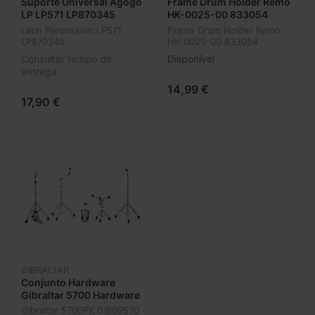
Suporte Universal Agogo
Frame Drum Holder Remo
LP LP571 LP870345
HK-0025-00 833054
Latin Percussion LP571
Frame Drum Holder Remo
LP870345
HK-0025-00 833054
Consultar tempo de
Disponível
entrega
14,99 €
17,90 €
GIBRALTAR
Conjunto Hardware
Gibraltar 5700 Hardware
Pack GI809570
Gibraltar 5700PK GI809570