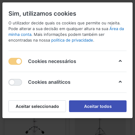
Sim, utilizamos cookies
O utilizador decide quais os cookies que permite ou rejeita.
Pode alterar a sua decisão em qualquer altura na sua
Área da
minha conta
. Mais informações podem também ser
Menu
Iniciar sessão
Comparar
Lista de Desejos
Carrinho
encontradas na nossa
política de privacidade
.
Suportes e ferragens
Cookies necessários
1-23
de
23
Suportes e ferragens
Cookies analíticos
Aceitar seleccionado
Aceitar todos