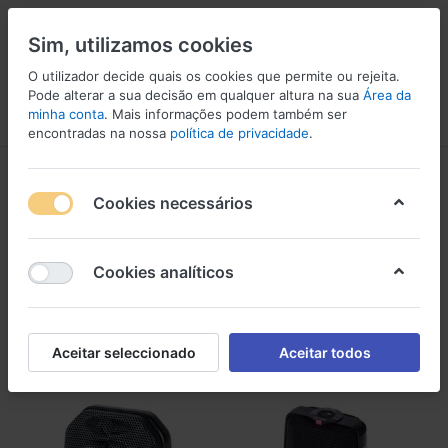
Sim, utilizamos cookies
O utilizador decide quais os cookies que permite ou rejeita.
Pode alterar a sua decisão em qualquer altura na sua
Área da
minha conta
. Mais informações podem também ser
Menu
Iniciar sessão
Comparar
Lista de Desejos
Carrinho
encontradas na nossa
política de privacidade
.
Gravadores Portáteis
Cookies necessários
1-6
de
6
Gravadores Portáteis
Cookies analíticos
Filtro
Ordenar
Aceitar seleccionado
Aceitar todos