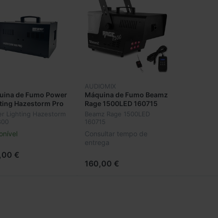
AUDIOMIX
uina de Fumo Power
Máquina de Fumo Beamz
ting Hazestorm Pro
Rage 1500LED 160715
r Lighting Hazestorm
Beamz Rage 1500LED
800
160715
onível
Consultar tempo de
entrega
,00 €
160,00 €