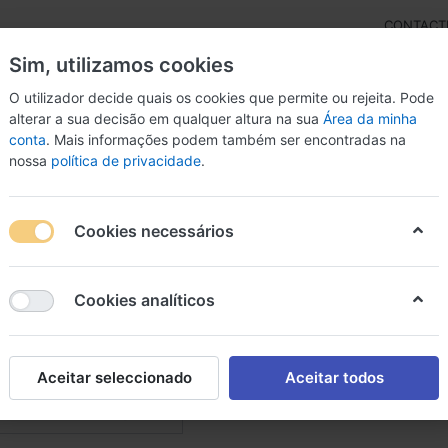
CONTACT
Sim, utilizamos cookies
O utilizador decide quais os cookies que permite ou rejeita. Pode
alterar a sua decisão em qualquer altura na sua
Área da minha
conta
. Mais informações podem também ser encontradas na
rdas
Inst. Arco
Percussão
Livros
Microfon
nossa
política de privacidade
.
Cookies necessários
quinas de fumo
Cookies analíticos
e
6
inas de fumo
Aceitar seleccionado
Aceitar todos
Em Destaque
nar por