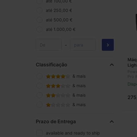
até 100,00 €
até 250,00 €
até 500,00 €
até 1.000,00 €
-
Máq
Classificação
Ligh
800
Powe
& mais
Pro 
Disp
& mais
& mais
275
& mais
Prazo de Entrega
available and ready to ship