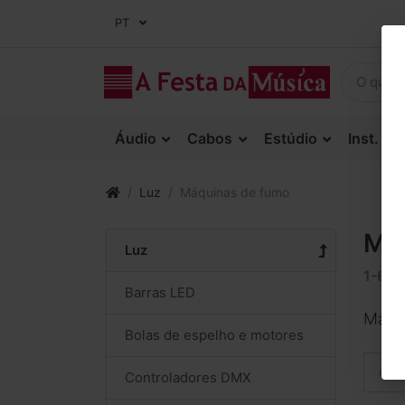
PT
Áudio
Cabos
Estúdio
Inst. Co
Luz
Máquinas de fumo
Má
Luz
1-6
d
Barras LED
Máqu
Bolas de espelho e motores
Orde
Controladores DMX