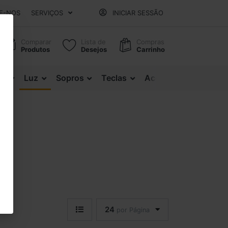
E-NOS
SERVIÇOS
INICIAR SESSÃO
Comparar
Lista de
Compras
Produtos
Desejos
Carrinho
es
Luz
Sopros
Teclas
Acessórios
24
por Página