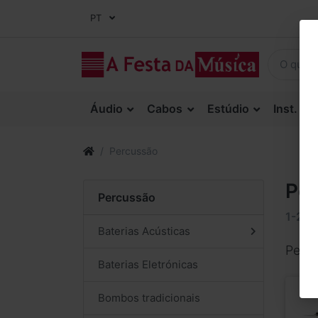
PT
Áudio
Cabos
Estúdio
Inst. Co
Percussão
Pe
Percussão
1-24
Baterias Acústicas
Perc
Baterias Eletrónicas
Bombos tradicionais