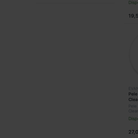
Disp
19,
EVA
Pele
Clea
2-Pl
Pele
Clea
Ply
Disp
27,