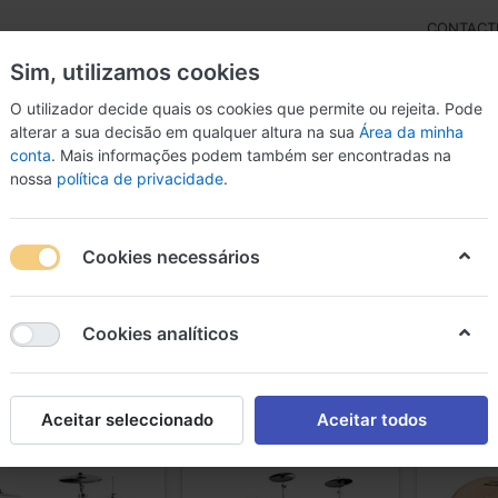
CONTACT
Sim, utilizamos cookies
O utilizador decide quais os cookies que permite ou rejeita. Pode
alterar a sua decisão em qualquer altura na sua
Área da minha
conta
. Mais informações podem também ser encontradas na
rdas
Inst. Arco
Percussão
Livros
Microfon
nossa
política de privacidade
.
Cookies necessários
rcussão
Cookies analíticos
de
527
ussão
Aceitar seleccionado
Aceitar todos