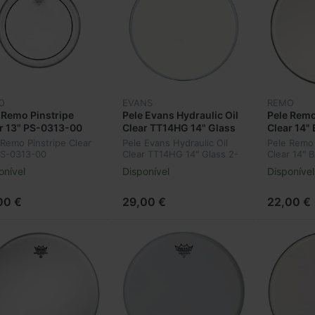
O
EVANS
REMO
 Remo Pinstripe
Pele Evans Hydraulic Oil
Pele Rem
r 13" PS-0313-00
Clear TT14HG 14" Glass
Clear 14"
2-Ply
 Remo Pinstripe Clear
Pele Evans Hydraulic Oil
Pele Remo
PS-0313-00
Clear TT14HG 14" Glass 2-
Clear 14" 
Ply
onível
Disponível
Disponível
00 €
29,00 €
22,00 €