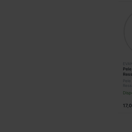
EVA
Pele
Ress
13"
Pele
Ress
13"
Disp
17,