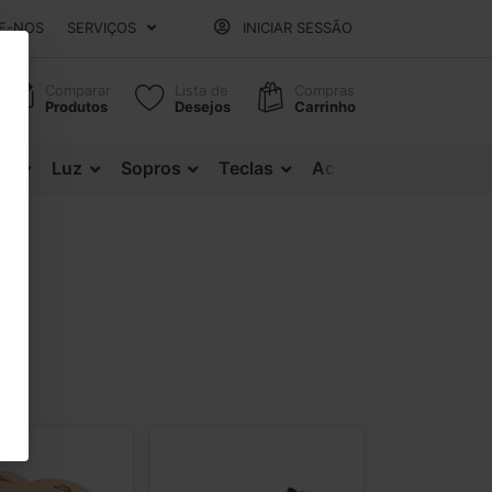
E-NOS
SERVIÇOS
INICIAR SESSÃO
Comparar
Lista de
Compras
Produtos
Desejos
Carrinho
es
Luz
Sopros
Teclas
Acessórios