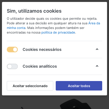
Sim, utilizamos cookies
O utilizador decide quais os cookies que permite ou rejeita.
Pode alterar a sua decisão em qualquer altura na sua
Área da
minha conta
. Mais informações podem também ser
Menu
Iniciar sessão
Comparar
Lista de Desejos
Carrinho
encontradas na nossa
política de privacidade
.
Microfones para Conferência
Cookies necessários
1-3
de
3
Microfones para Conferência
Cookies analíticos
Filtro
Ordenar
Aceitar seleccionado
Aceitar todos