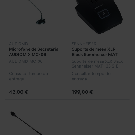
AUDIOMIX
SENNHEISER
Microfone de Secretária
Suporte de mesa XLR
AUDIOMIX MC-06
Black Sennheiser MAT
133 S-B
AUDIOMIX MC-06
Suporte de mesa XLR Black
Sennheiser MAT 133 S-B
Consultar tempo de
Consultar tempo de
entrega
entrega
42,00 €
199,00 €