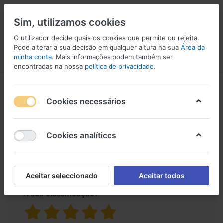
Sim, utilizamos cookies
O utilizador decide quais os cookies que permite ou rejeita.
2
Pode alterar a sua decisão em qualquer altura na sua
Área da
minha conta
. Mais informações podem também ser
Menu
Iniciar sessão
Comparar
Lista de Desejos
Carrinho
encontradas na nossa
política de privacidade
.
Avaliações de
Amplificador ITC
Cookies necessários
produtos para
T-B240TB
Cookies analíticos
Apenas os utilizadores registados podem
escrever avaliações
Aceitar seleccionado
Aceitar todos
A sua classificação?