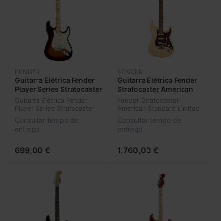
FENDER
FENDER
Guitarra Elétrica Fender
Guitarra Elétrica Fender
Player Series Stratocaster
Stratocaster American
MN 3TS
Standard Limited Edition
Guitarra Elétrica Fender
Fender Stratocaster
Vintage White
Player Series Stratocaster
American Standard Limited
MN 3TS
Edition Vintage White
Consultar tempo de
Consultar tempo de
entrega
entrega
699,00 €
1.760,00 €