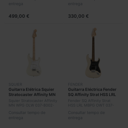
entrega
entrega
499,00 €
330,00 €
SQUIER
FENDER
Guitarra Elétrica Squier
Guitarra Eléctrica Fender
Stratocaster Affinity MN
SQ Affinity Strat HSS LRL
WPG OLW 037-8002-505
MBPG OWT 037-8108-
Squier Stratocaster Affinity
Fender SQ Affinity Strat
505
MN WPG OLW 037-8002-
HSS LRL MBPG OWT 037-
505
8108-505
Consultar tempo de
Consultar tempo de
entrega
entrega