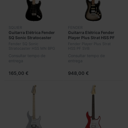
SQUIER
FENDER
Guitarra Elétrica Fender
Guitarra Elétrica Fender
SQ Sonic Stratocaster
Player Plus Strat HSS PF
HSS MN BPG BLK 037-
SVB
Fender SQ Sonic
Fender Player Plus Strat
3203-506
Stratocaster HSS MN BPG
HSS PF SVB
BLK 037-3203-506
Consultar tempo de
Consultar tempo de
entrega
entrega
165,00 €
948,00 €