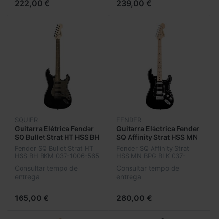
222,00 €
239,00 €
SQUIER
FENDER
Guitarra Elétrica Fender
Guitarra Eléctrica Fender
SQ Bullet Strat HT HSS BH
SQ Affinity Strat HSS MN
BKM 037-1006-565
BPG BLK 037-8103-906
Fender SQ Bullet Strat HT
Fender SQ Affinity Strat
HSS BH BKM 037-1006-565
HSS MN BPG BLK 037-
8103-906
Consultar tempo de
Consultar tempo de
entrega
entrega
165,00 €
280,00 €