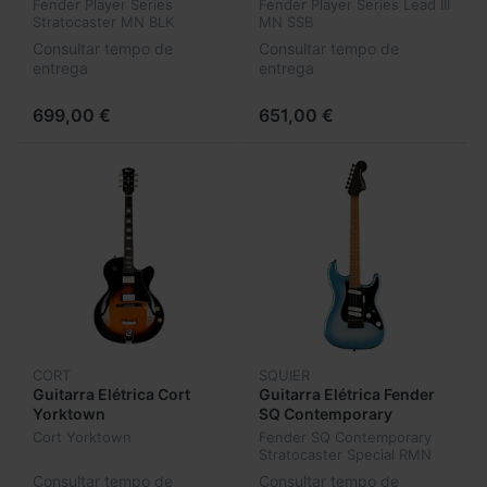
Fender Player Series
Fender Player Series Lead III
Stratocaster MN BLK
MN SSB
Consultar tempo de
Consultar tempo de
entrega
entrega
699,00 €
651,00 €
CORT
SQUIER
Guitarra Elétrica Cort
Guitarra Elétrica Fender
Yorktown
SQ Contemporary
Stratocaster Special RMN
Cort Yorktown
Fender SQ Contemporary
BPG SBM
Stratocaster Special RMN
BPG SBM
Consultar tempo de
Consultar tempo de