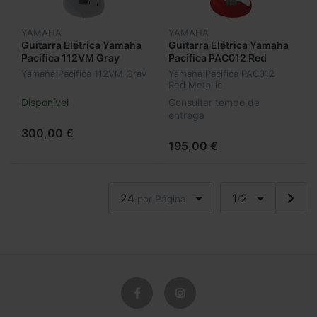
YAMAHA
YAMAHA
Guitarra Elétrica Yamaha
Guitarra Elétrica Yamaha
Pacifica 112VM Gray
Pacifica PAC012 Red
Metallic
Yamaha Pacifica 112VM Gray
Yamaha Pacifica PAC012
Red Metallic
Disponível
Consultar tempo de
entrega
300,00 €
195,00 €
24
1
2
por Página
/