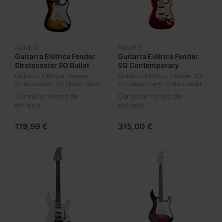
SQUIER
SQUIER
Guitarra Elétrica Fender
Guitarra Elétrica Fender
Stratocaster SQ Bullet
SQ Contemporary
Strat HSS Brown Sun
Stratocaster HH Dark
Guitarra Elétrica Fender
Guitarra Elétrica Fender SQ
Burst
Metallic Red
Stratocaster SQ Bullet Strat
Contemporary Stratocaster
HSS Brown Sun Burst
HH Dark Metallic Red
Consultar tempo de
Consultar tempo de
entrega
entrega
119,99 €
315,00 €