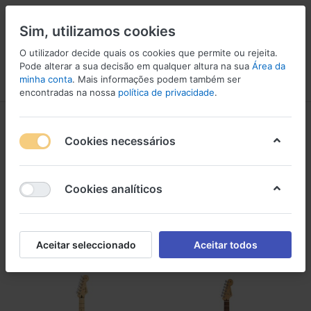
Sim, utilizamos cookies
O utilizador decide quais os cookies que permite ou rejeita.
Pode alterar a sua decisão em qualquer altura na sua
Área da
minha conta
. Mais informações podem também ser
Menu
Iniciar sessão
Comparar
Lista de Desejos
Carrinho
encontradas na nossa
política de privacidade
.
Modelos ST
Cookies necessários
1-24
de
41
Modelos ST
Cookies analíticos
Filtro
Ordenar
Aceitar seleccionado
Aceitar todos