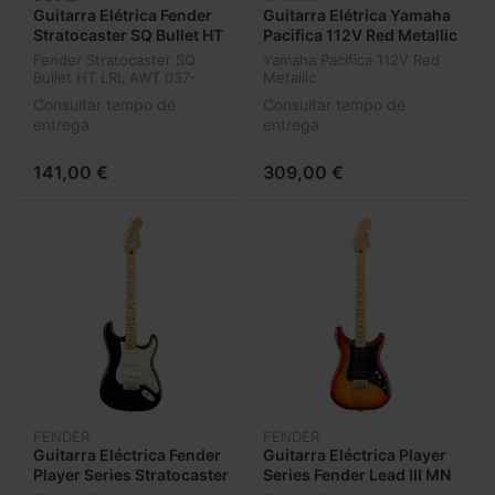
Guitarra Elétrica Fender
Guitarra Elétrica Yamaha
Stratocaster SQ Bullet HT
Pacifica 112V Red Metallic
LRL AWT 037-1001-580
Fender Stratocaster SQ
Yamaha Pacifica 112V Red
Bullet HT LRL AWT 037-
Metallic
1001-580
Consultar tempo de
Consultar tempo de
entrega
entrega
141,00 €
309,00 €
FENDER
FENDER
Guitarra Eléctrica Fender
Guitarra Eléctrica Player
Player Series Stratocaster
Series Fender Lead III MN
MN BLK
SSB