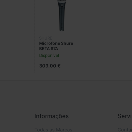
Impedância de Saída: 100 Ohm
Sensibilidade ao ruído: -54 dBV / Pa (2
Pressão sonora máxima (a 1 kHz, carga 
SHURE
Ruído (pressão sonora equivalente): 23,5 dB (A)
Microfone Shure
BETA 87A
Fonte de alimentação: 11 a 52 V
Disponível
309,00 €
Consumo de energia: máximo. 1,2 mA
Dimensões (C x Ø): 192 x 51 mm
Peso: 207 g
Incl. Clip e bolsa
Informações
Serv
Todas as Marcas
Conta