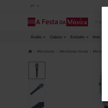
PT
Áudio
Cabos
Estúdio
Inst. Co
Microfones
Microfones Vocais
Microfon