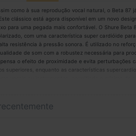
sim como à sua reprodução vocal natural, o Beta 87 já 
ste clássico está agora disponível em um novo desig
eixo para uma pegada mais confortável. O Shure Beta
arizado, com uma característica super cardióide para
lta resistência à pressão sonora. É utilizado no refor
ualidade de som com a robustez necessária para produ
ensa o efeito de proximidade e evita perturbações c
os superiores, enquanto as características supercard
omo vocais ou instrumentos, permitindo o mínimo de 
s e de alta qualidade disponíveis Super-cardioide Al
talhada e autêntica. Características super-cardioide
possível com o máximo ganho. Pára-brisas de três ca
 recentemente
o com Phantom Power
z