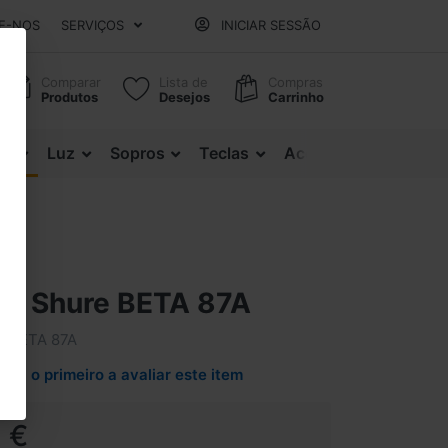
E-NOS
SERVIÇOS
INICIAR SESSÃO
Comparar
Lista de
Compras
Produtos
Desejos
Carrinho
es
Luz
Sopros
Teclas
Acessórios
ne Shure BETA 87A
e BETA 87A
Seja o primeiro a avaliar este item
 €