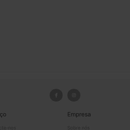
 mV)
de 1 k, factor de distorção de 0,25%): 140,5 dB
SPL
iço
Empresa
cte-nos
Sobre nós