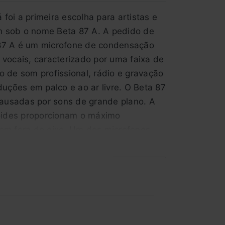
foi a primeira escolha para artistas e
n sob o nome Beta 87 A. A pedido de
 87 A é um microfone de condensação
 vocais, caracterizado por uma faixa de
ço de som profissional, rádio e gravação
ções em palco e ao ar livre. O Beta 87
ausadas por sons de grande plano. A
ioides proporcionam o máximo
som fora do eixo. Um dos microfones
cance de transmissão linear para uma
s extremamente precisas em toda a gama
madas incorporado, minimiza os sons