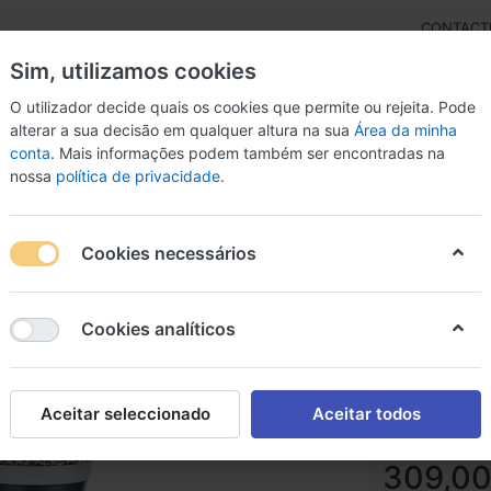
CONTACT
Sim, utilizamos cookies
O utilizador decide quais os cookies que permite ou rejeita. Pode
alterar a sua decisão em qualquer altura na sua
Área da minha
conta
. Mais informações podem também ser encontradas na
rdas
Inst. Arco
Percussão
Livros
Microfon
nossa
política de privacidade
.
es Dinâmicos
Microfone Shure BETA 87A
Cookies necessários
Microfo
Cookies analíticos
Microfone Shur
Aceitar seleccionado
Aceitar todos
309,00