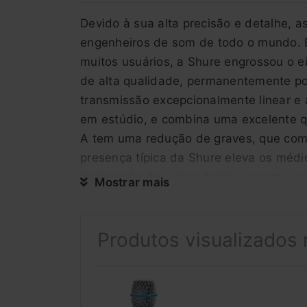
Devido à sua alta precisão e detalhe, as
engenheiros de som de todo o mundo. E
muitos usuários, a Shure engrossou o 
de alta qualidade, permanentemente pol
transmissão excepcionalmente linear e a
em estúdio, e combina uma excelente q
A tem uma redução de graves, que comp
presença típica da Shure eleva os médi
isolamento de outras fontes sonoras, c
Mostrar mais
condensadores mais robustos, confiávei
transmissão vocal e de voz precisa, de
de transmissão para o maior feedback 
Produtos visualizados
pop-up e respiratórios. Funcionament
Alcance de transmissão: 50 Hz - 20 kH