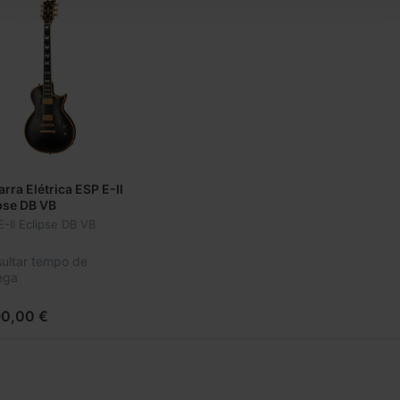
arra Elétrica ESP E-II
pse DB VB
E-II Eclipse DB VB
ultar tempo de
ega
90,00 €