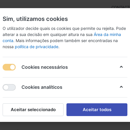
CONTACT
Sim, utilizamos cookies
O utilizador decide quais os cookies que permite ou rejeita. Pode
alterar a sua decisão em qualquer altura na sua
Área da minha
conta
. Mais informações podem também ser encontradas na
rdas
Inst. Arco
Percussão
Livros
Microfon
nossa
política de privacidade
.
P
Cookies necessários
e
1
Cookies analíticos
Aceitar seleccionado
Aceitar todos
Em Destaque
nar por