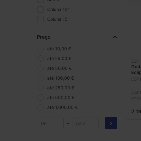
Coluna 12"
Coluna 15"
Coluna de 10"
Preço
Coluna de 6"
Coluna de 8"
até 10,00 €
Colunas
até 25,00 €
ESP
Guit
Colunas amplificadas
até 50,00 €
Ecli
Colunas com bateria
até 100,00 €
ESP 
Colunas passivas
até 250,00 €
Cons
Conversores de áudio
até 500,00 €
entr
Megafone
até 1.000,00 €
2.1
Sacos / Capas para colunas
-
Sistema em torre
Sistema PA completo