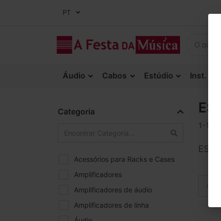
PT
Áudio
Cabos
Estúdio
Inst. Co
ES
Categoria
1-1
d
ESP
Acessórios para Racks e Cases
Amplificadores
Orde
Amplificadores de áudio
Amplificadores de linha
Áudio