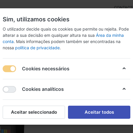
CONTACT
Sim, utilizamos cookies
O utilizador decide quais os cookies que permite ou rejeita. Pode
alterar a sua decisão em qualquer altura na sua
Área da minha
conta
. Mais informações podem também ser encontradas na
rdas
Inst. Arco
Percussão
Livros
Microfon
nossa
política de privacidade
.
lino
Afinador D'Addario NS Micro Violin Tuner PW-CT-14
Cookies necessários
Afinado
Cookies analíticos
Violin 
Afinador D'Adda
Aceitar seleccionado
Aceitar todos