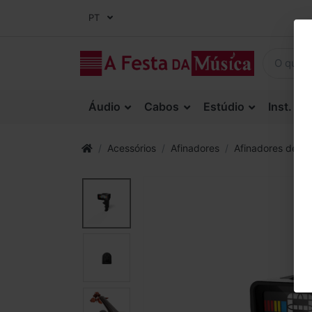
PT
Áudio
Cabos
Estúdio
Inst. Co
Acessórios
Afinadores
Afinadores de vio