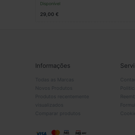
PW-CT-14
Disponível
29,00 €
Informações
Serv
Todas as Marcas
Conta
Novos Produtos
Politi
Produtos recentemente
Reemb
visualizados
Formul
Comparar produtos
Cooki