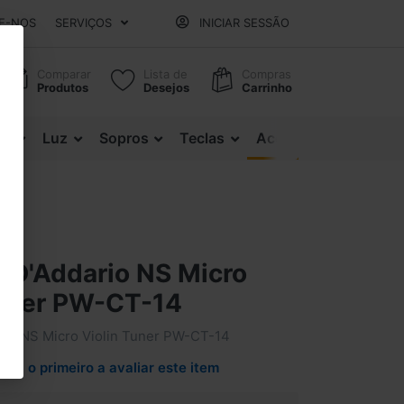
E-NOS
SERVIÇOS
INICIAR SESSÃO
Comparar
Lista de
Compras
Produtos
Desejos
Carrinho
es
Luz
Sopros
Teclas
Acessórios
r D'Addario NS Micro
Tuner PW-CT-14
rio NS Micro Violin Tuner PW-CT-14
Seja o primeiro a avaliar este item